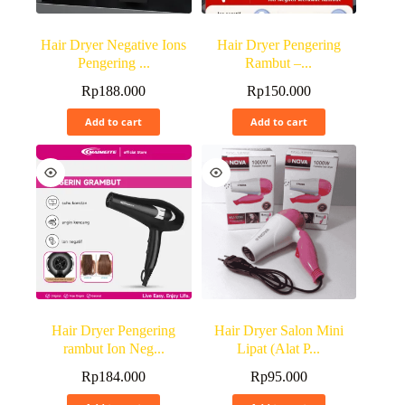
Hair Dryer Negative Ions
Hair Dryer Pengering
Pengering ...
Rambut –...
Rp
188.000
Rp
150.000
Add to cart
Add to cart
Hair Dryer Pengering
Hair Dryer Salon Mini
rambut Ion Neg...
Lipat (Alat P...
Rp
184.000
Rp
95.000