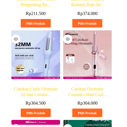
Pengeriting Ra...
Rambut Hair Str...
Rp
211.500
Rp
374.000
Pilih Produk
Pilih Produk
Catokan Curly Otomatis
Catokan Otomatis
32 mm Cerami...
Ceramics Hair Curl...
Rp
304.500
Rp
304.000
Pilih Produk
Pilih Produk