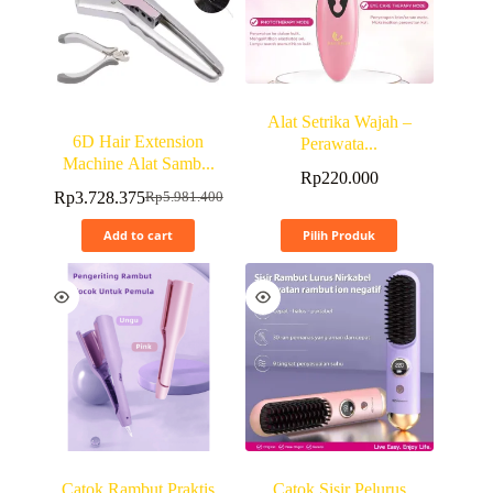
Alat Setrika Wajah –
6D Hair Extension
Perawata...
Machine Alat Samb...
Rp
220.000
Rp
3.728.375
Rp
5.981.400
Add to cart
Pilih Produk
Catok Rambut Praktis
Catok Sisir Pelurus