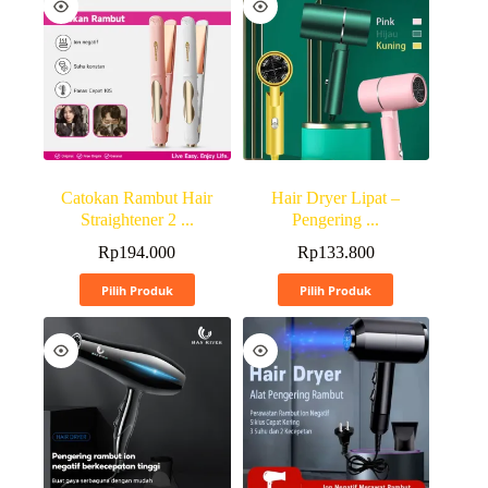
Catokan Rambut Hair
Hair Dryer Lipat –
Straightener 2 ...
Pengering ...
Rp
194.000
Rp
133.800
Pilih Produk
Pilih Produk