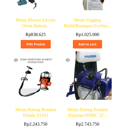
Mesin Blower Electric
Mesin Fogging
Orion Baterai...
Mobil/Ruangan Oxyfres...
Rp
838.625
Rp
1.025.000
Pilih Produk
Add to cart
Mesin Potong Rumput
Mesin Potong Rumput
Honda ST431
Hyundai HDBC 32...
Rp
2.243.750
Rp
2.743.750