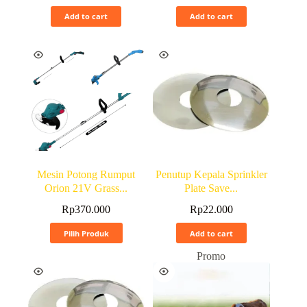
Add to cart
Add to cart
Mesin Potong Rumput
Penutup Kepala Sprinkler
Orion 21V Grass...
Plate Save...
Rp
370.000
Rp
22.000
Pilih Produk
Add to cart
Promo