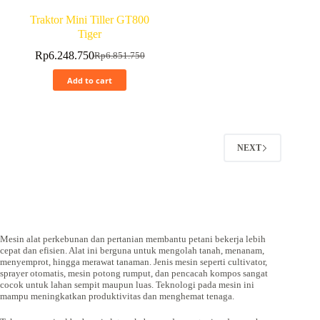
Traktor Mini Tiller GT800
Tiger
Rp
6.248.750
Rp
6.851.750
Add to cart
NEXT
Mesin alat perkebunan dan pertanian membantu petani bekerja lebih
cepat dan efisien. Alat ini berguna untuk mengolah tanah, menanam,
menyemprot, hingga merawat tanaman. Jenis mesin seperti cultivator,
sprayer otomatis, mesin potong rumput, dan pencacah kompos sangat
cocok untuk lahan sempit maupun luas. Teknologi pada mesin ini
mampu meningkatkan produktivitas dan menghemat tenaga.