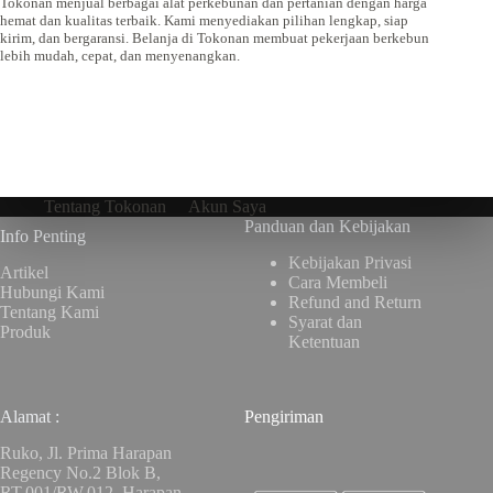
Tokonan menjual berbagai alat perkebunan dan pertanian dengan harga
hemat dan kualitas terbaik. Kami menyediakan pilihan lengkap, siap
kirim, dan bergaransi. Belanja di Tokonan membuat pekerjaan berkebun
lebih mudah, cepat, dan menyenangkan.
Tentang Tokonan
Akun Saya
Panduan dan Kebijakan
Info Penting
Kebijakan Privasi
Artikel
Cara Membeli
Hubungi Kami
Refund and Return
Tentang Kami
Syarat dan
Produk
Ketentuan
Alamat :
Pengiriman
Ruko, Jl. Prima Harapan
Regency No.2 Blok B,
RT.001/RW.012, Harapan