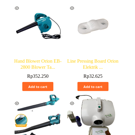
Hand Blower Orion EB-
Line Pressing Board Orion
2800 Blower Ta...
Elektrik ...
Rp
352.250
Rp
32.625
Add to cart
Add to cart