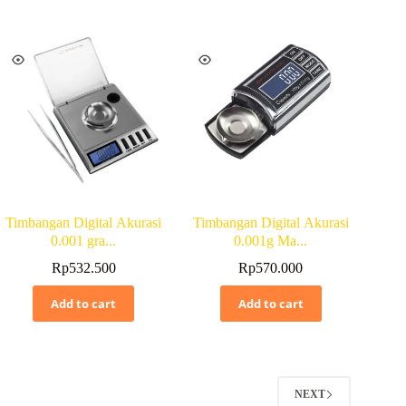
Timbangan Digital Akurasi
Timbangan Digital Akurasi
0.001 gra...
0.001g Ma...
Rp
532.500
Rp
570.000
Add to cart
Add to cart
2
NEXT