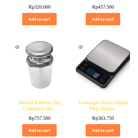
Rp
320.000
Rp
457.500
Add to cart
Add to cart
Bandul Kalibrasi 5kg
Timbangan Dapur Digital
Calibration We...
10kg Akuras...
Rp
757.500
Rp
363.750
Add to cart
Add to cart