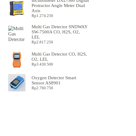
Inclinometer DXL-360 Digital
Protractor Angle Meter Dual
Axis
Rp
1.274.250
Multi Gas Detector SNDWAY
SW-7500A CO, H2S, O2,
LEL
Rp
2.817.250
Multi Gas Detector CO, H2S,
O2, LEL
Rp
3.430.500
Oxygen Detector Smart
Sensor AS8901
Rp
2.760.750