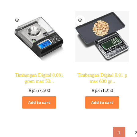
Timbangan Digital 0.001
Timbangan Digital 0.01 g
gram max 50...
max 600 gr...
Rp
557.500
Rp
351.250
Add to cart
Add to cart
1