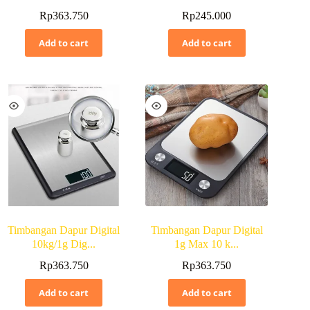
Rp
363.750
Rp
245.000
Add to cart
Add to cart
Timbangan Dapur Digital
Timbangan Dapur Digital
10kg/1g Dig...
1g Max 10 k...
Rp
363.750
Rp
363.750
Add to cart
Add to cart