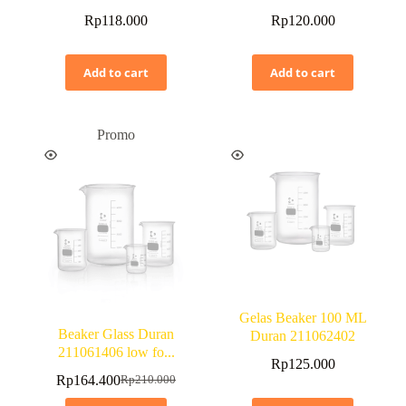
Rp
118.000
Rp
120.000
Add to cart
Add to cart
Promo
Gelas Beaker 100 ML
Beaker Glass Duran
Duran 211062402
211061406 low fo...
Rp
125.000
Rp
164.400
Rp
210.000