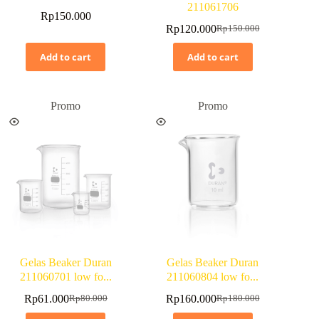
211061706
Rp
150.000
Rp
120.000
Rp
150.000
Add to cart
Add to cart
Promo
Promo
Gelas Beaker Duran
Gelas Beaker Duran
211060701 low fo...
211060804 low fo...
Rp
61.000
Rp
160.000
Rp
80.000
Rp
180.000