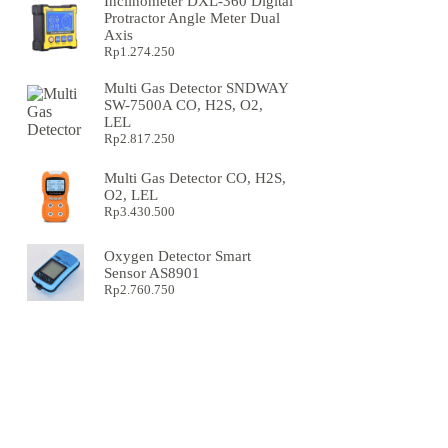
Inclinometer DXL-360 Digital
Protractor Angle Meter Dual
Axis
Rp
1.274.250
Multi Gas Detector SNDWAY
SW-7500A CO, H2S, O2,
LEL
Rp
2.817.250
Multi Gas Detector CO, H2S,
O2, LEL
Rp
3.430.500
Oxygen Detector Smart
Sensor AS8901
Rp
2.760.750