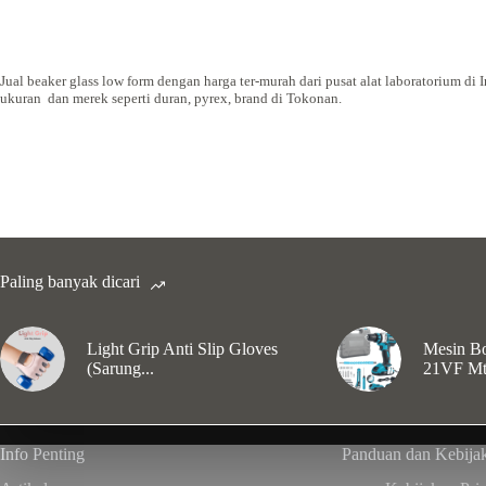
Jual beaker glass low form dengan harga ter-murah dari pusat alat laboratorium di 
ukuran dan merek seperti duran, pyrex, brand di Tokonan.
Paling banyak dicari
Light Grip Anti Slip Gloves
Mesin Bo
(Sarung...
21VF Mt
Info Penting
Panduan dan Kebija