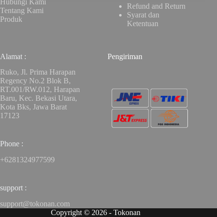
Hubungi Kami
Refund and Return
Tentang Kami
Syarat dan
Produk
Ketentuan
Alamat :
Pengiriman
Ruko, Jl. Prima Harapan
Regency No.2 Blok B,
RT.001/RW.012, Harapan
Baru, Kec. Bekasi Utara,
Kota Bks, Jawa Barat
17123
Phone :
+6281324977599
support :
support@tokonan.com
Copyright © 2026 - Tokonan