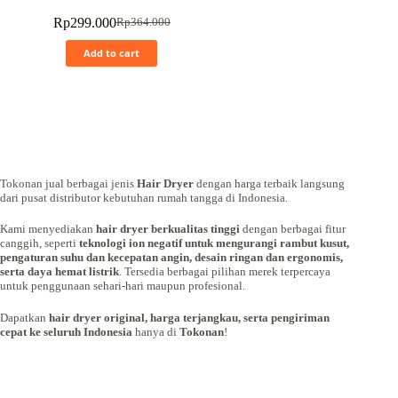
Rp
299.000
Rp
364.000
Add to cart
Tokonan jual berbagai jenis
Hair Dryer
dengan harga terbaik langsung
dari pusat distributor kebutuhan rumah tangga di Indonesia.
Kami menyediakan
hair dryer berkualitas tinggi
dengan berbagai fitur
canggih, seperti
teknologi ion negatif untuk mengurangi rambut kusut,
pengaturan suhu dan kecepatan angin, desain ringan dan ergonomis,
serta daya hemat listrik
. Tersedia berbagai pilihan merek terpercaya
untuk penggunaan sehari-hari maupun profesional.
Dapatkan
hair dryer original, harga terjangkau, serta pengiriman
cepat ke seluruh Indonesia
hanya di
Tokonan
!