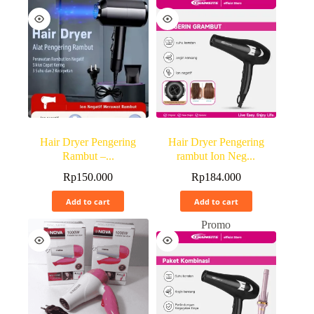
Hair Dryer Pengering
Hair Dryer Pengering
Rambut –...
rambut Ion Neg...
Rp
150.000
Rp
184.000
Add to cart
Add to cart
Promo