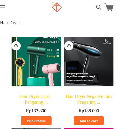
Hair Dryer
Hair Dryer Lipat –
Hair Dryer Negative Ions
Pengering ...
Pengering ...
Rp
133.800
Rp
188.000
Pilih Produk
Add to cart