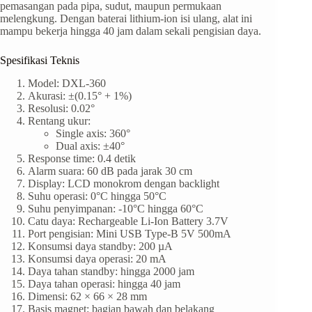
pemasangan pada pipa, sudut, maupun permukaan
melengkung. Dengan baterai lithium-ion isi ulang, alat ini
mampu bekerja hingga 40 jam dalam sekali pengisian daya.
Spesifikasi Teknis
Model: DXL-360
Akurasi: ±(0.15° + 1%)
Resolusi: 0.02°
Rentang ukur:
Single axis: 360°
Dual axis: ±40°
Response time: 0.4 detik
Alarm suara: 60 dB pada jarak 30 cm
Display: LCD monokrom dengan backlight
Suhu operasi: 0°C hingga 50°C
Suhu penyimpanan: -10°C hingga 60°C
Catu daya: Rechargeable Li-Ion Battery 3.7V
Port pengisian: Mini USB Type-B 5V 500mA
Konsumsi daya standby: 200 µA
Konsumsi daya operasi: 20 mA
Daya tahan standby: hingga 2000 jam
Daya tahan operasi: hingga 40 jam
Dimensi: 62 × 66 × 28 mm
Basis magnet: bagian bawah dan belakang