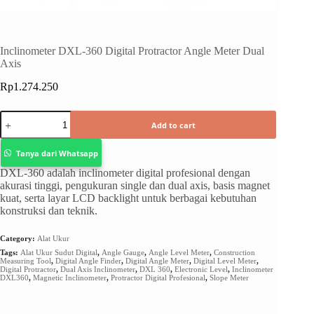
Inclinometer DXL-360 Digital Protractor Angle Meter Dual
Axis
Rp
1.274.250
Add to cart
Tanya dari Whatsapp
DXL-360 adalah inclinometer digital profesional dengan
akurasi tinggi, pengukuran single dan dual axis, basis magnet
kuat, serta layar LCD backlight untuk berbagai kebutuhan
konstruksi dan teknik.
Category:
Alat Ukur
Tags:
Alat Ukur Sudut Digital
,
Angle Gauge
,
Angle Level Meter
,
Construction
Measuring Tool
,
Digital Angle Finder
,
Digital Angle Meter
,
Digital Level Meter
,
Digital Protractor
,
Dual Axis Inclinometer
,
DXL 360
,
Electronic Level
,
Inclinometer
DXL360
,
Magnetic Inclinometer
,
Protractor Digital Profesional
,
Slope Meter