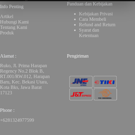
Panduan dan Kebijakan
Info Penting
Kebijakan Privasi
Artikel
Cara Membeli
Hubungi Kami
Refund and Return
Tentang Kami
Syarat dan
Produk
Ketentuan
Alamat :
Pengiriman
Ruko, Jl. Prima Harapan
Regency No.2 Blok B,
RT.001/RW.012, Harapan
Baru, Kec. Bekasi Utara,
Kota Bks, Jawa Barat
17123
Phone :
+6281324977599