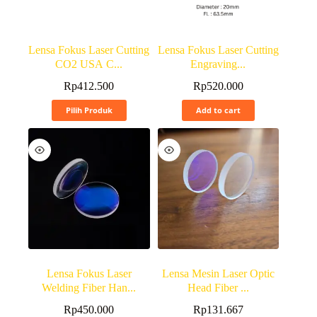
Lensa Fokus Laser Cutting
Lensa Fokus Laser Cutting
CO2 USA C...
Engraving...
Rp
412.500
Rp
520.000
Pilih Produk
Add to cart
Lensa Fokus Laser
Lensa Mesin Laser Optic
Welding Fiber Han...
Head Fiber ...
Rp
450.000
Rp
131.667