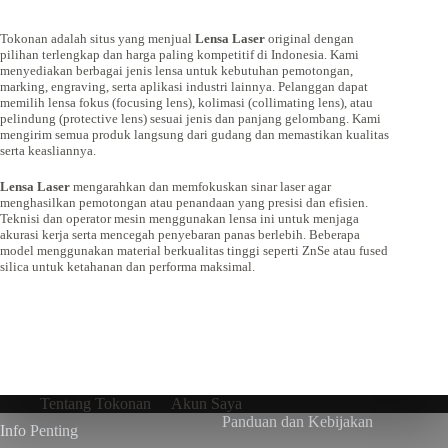
Tokonan adalah situs yang menjual
Lensa Laser
original dengan
pilihan terlengkap dan harga paling kompetitif di Indonesia. Kami
menyediakan berbagai jenis lensa untuk kebutuhan pemotongan,
marking, engraving, serta aplikasi industri lainnya. Pelanggan dapat
memilih lensa fokus (focusing lens), kolimasi (collimating lens), atau
pelindung (protective lens) sesuai jenis dan panjang gelombang. Kami
mengirim semua produk langsung dari gudang dan memastikan kualitas
serta keasliannya.
Lensa Laser
mengarahkan dan memfokuskan sinar laser agar
menghasilkan pemotongan atau penandaan yang presisi dan efisien.
Teknisi dan operator mesin menggunakan lensa ini untuk menjaga
akurasi kerja serta mencegah penyebaran panas berlebih. Beberapa
model menggunakan material berkualitas tinggi seperti ZnSe atau fused
silica untuk ketahanan dan performa maksimal.
Tentang Tokonan
Akun Saya
Panduan dan Kebijakan
Info Penting