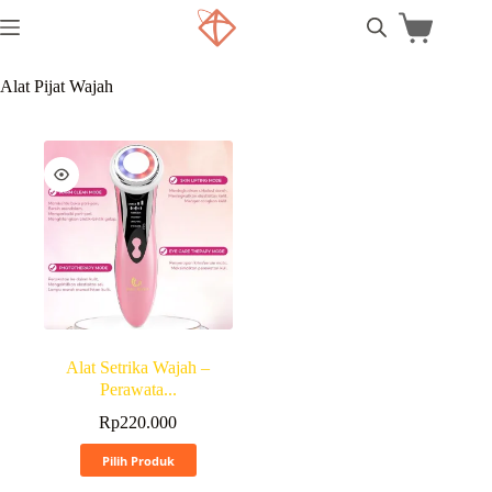
Alat Pijat Wajah
Alat Setrika Wajah –
Perawata...
Rp
220.000
Pilih Produk