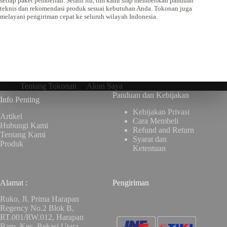
setiap paket pembelian. Selain itu, tim kami siap memberikan panduan
teknis dan rekomendasi produk sesuai kebutuhan Anda. Tokonan juga
melayani pengiriman cepat ke seluruh wilayah Indonesia.
Tentang Tokonan
Akun Saya
Panduan dan Kebijakan
Info Penting
Kebijakan Privasi
Artikel
Cara Membeli
Hubungi Kami
Refund and Return
Tentang Kami
Syarat dan
Produk
Ketentuan
Alamat :
Pengiriman
Ruko, Jl. Prima Harapan
Regency No.2 Blok B,
RT.001/RW.012, Harapan
Baru, Kec. Bekasi Utara,