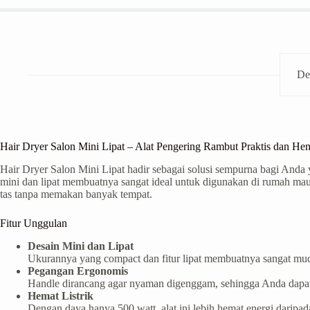
De
Hair Dryer Salon Mini Lipat – Alat Pengering Rambut Praktis dan Hem
Hair Dryer Salon Mini Lipat hadir sebagai solusi sempurna bagi Anda
mini dan lipat membuatnya sangat ideal untuk digunakan di rumah 
tas tanpa memakan banyak tempat.
Fitur Unggulan
Desain Mini dan Lipat
Ukurannya yang compact dan fitur lipat membuatnya sangat mu
Pegangan Ergonomis
Handle dirancang agar nyaman digenggam, sehingga Anda dapa
Hemat Listrik
Dengan daya hanya 500 watt, alat ini lebih hemat energi darip