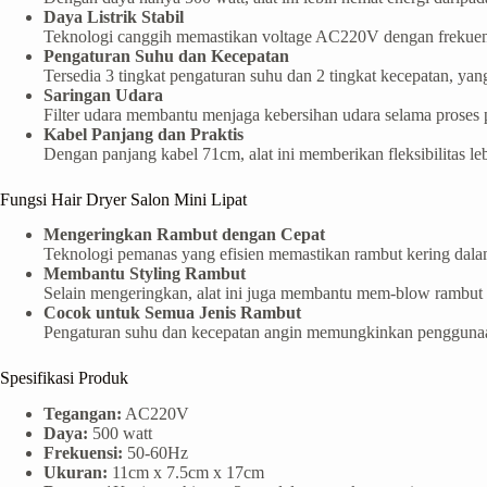
Daya Listrik Stabil
Teknologi canggih memastikan voltage AC220V dengan frekuensi
Pengaturan Suhu dan Kecepatan
Tersedia 3 tingkat pengaturan suhu dan 2 tingkat kecepatan, 
Saringan Udara
Filter udara membantu menjaga kebersihan udara selama proses 
Kabel Panjang dan Praktis
Dengan panjang kabel 71cm, alat ini memberikan fleksibilitas leb
Fungsi Hair Dryer Salon Mini Lipat
Mengeringkan Rambut dengan Cepat
Teknologi pemanas yang efisien memastikan rambut kering dala
Membantu Styling Rambut
Selain mengeringkan, alat ini juga membantu mem-blow rambut ag
Cocok untuk Semua Jenis Rambut
Pengaturan suhu dan kecepatan angin memungkinkan penggunaan p
Spesifikasi Produk
Tegangan:
AC220V
Daya:
500 watt
Frekuensi:
50-60Hz
Ukuran:
11cm x 7.5cm x 17cm