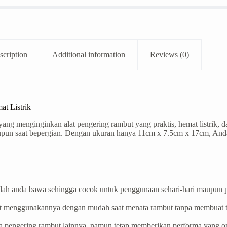
scription
Additional information
Reviews (0)
at Listrik
 yang menginginkan alat pengering rambut yang praktis, hemat listrik
maupun saat bepergian. Dengan ukuran hanya 11cm x 7.5cm x 17cm, A
dah anda bawa sehingga cocok untuk penggunaan sehari-hari maupun p
t menggunakannya dengan mudah saat menata rambut tanpa membuat ta
ada pengering rambut lainnya, namun tetap memberikan performa yang o