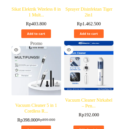
Sikat Elektrik Wireless 8 in
Sprayer Disinfektan Tiger
1 Mult...
2in1
Rp
403.800
Rp
1.462.500
Add to cart
Add to cart
Promo
Vacuum Cleaner Nirkabel
Vacuum Cleaner 5 in 1
– Pen...
Cordless R...
Rp
192.000
Rp
398.000
Rp
899.000