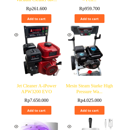
Rp
261.600
Rp
959.700
Add to cart
Add to cart
Jet Cleaner A-iPower
Mesin Steam Starke High
APW3200 EVO
Pressure Wa...
Rp
7.650.000
Rp
4.025.000
Add to cart
Add to cart