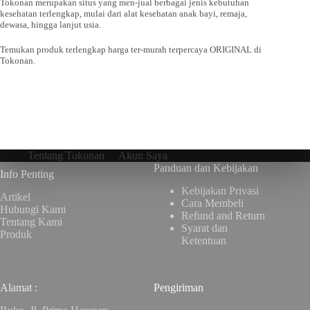
Tokonan merupakan situs yang men-jual berbagai jenis kebutuhan
kesehatan terlengkap, mulai dari alat kesehatan anak bayi, remaja,
dewasa, hingga lanjut usia.
Temukan produk terlengkap harga ter-murah terpercaya ORIGINAL di
Tokonan.
Tentang Tokonan
Akun Saya
Panduan dan Kebijakan
Info Penting
Kebijakan Privasi
Artikel
Cara Membeli
Hubungi Kami
Refund and Return
Tentang Kami
Syarat dan
Produk
Ketentuan
Alamat :
Pengiriman