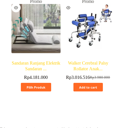
Promo
Promo
Sandaran Ranjang Elektrik
Walker Cerebral Palsy
Sandaran ...
Rollator Anak...
Rp
4.181.000
Rp
3.016.516
Rp
3.980.000
Pilih Produk
Add to cart