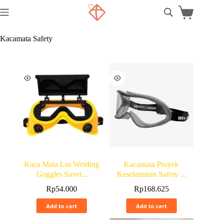
Kacamata Safety
Kaca Mata Las Welding
Kacamata Proyek
Goggles Savet...
Keselamatan Safety ...
Rp
54.000
Rp
168.625
Add to cart
Add to cart