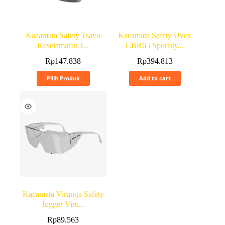
Kacamata Safety Tsavo
Kacamata Safety Uvex
Keselamatan J...
CBR65 Sportsty...
Rp
147.838
Rp
394.813
Pilih Produk
Add to cart
Kacamata Virunga Safety
Jogger Viru...
Rp
89.563