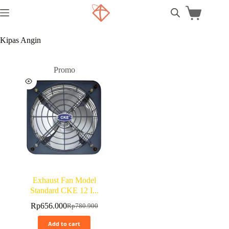
Kipas Angin
Promo
Exhaust Fan Model
Standard CKE 12 I...
Rp
656.000
Rp
780.900
Add to cart