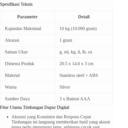
Spesifikasi Teknis
Parameter
Detail
Kapasitas Maksimal
10 kg (10.000 gram)
Akurasi
1 gram
Satuan Ukur
g, ml, kg, tl, lb, oz
Dimensi Produk
20.5 x 14.6 x 3 cm
Material
Stainless steel + ABS
Warna
Silver
Sumber Daya
3 x Baterai AAA
Fitur Utama Timbangan Dapur Digital
Akurasi yang Konsisten dan Respons Cepat
Timbangan ini langsung memberikan hasil yang akurat
tanpa perlu menunggu lama, sehingga cocok saat