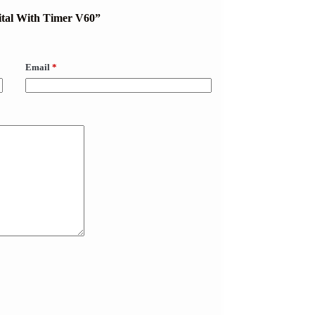
gital With Timer V60”
Email
*