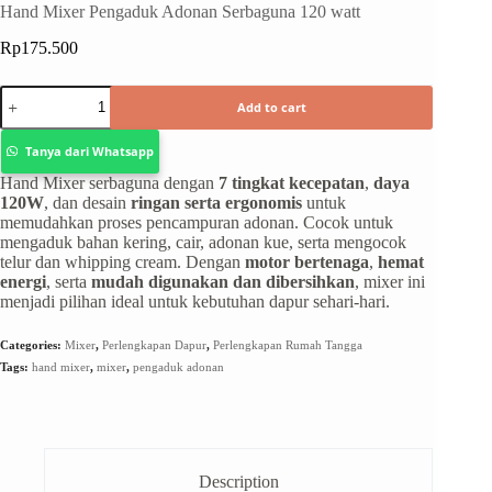
Hand Mixer Pengaduk Adonan Serbaguna 120 watt
Rp
175.500
Add to cart
Tanya dari Whatsapp
Hand Mixer serbaguna dengan
7 tingkat kecepatan
,
daya
120W
, dan desain
ringan serta ergonomis
untuk
memudahkan proses pencampuran adonan. Cocok untuk
mengaduk bahan kering, cair, adonan kue, serta mengocok
telur dan whipping cream. Dengan
motor bertenaga
,
hemat
energi
, serta
mudah digunakan dan dibersihkan
, mixer ini
menjadi pilihan ideal untuk kebutuhan dapur sehari-hari.
Categories:
Mixer
,
Perlengkapan Dapur
,
Perlengkapan Rumah Tangga
Tags:
hand mixer
,
mixer
,
pengaduk adonan
Description