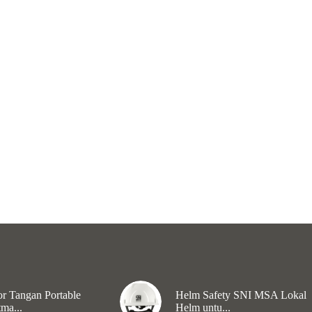
r Tangan Portable
Helm Safety SNI MSA Lokal
ma...
Helm untu...