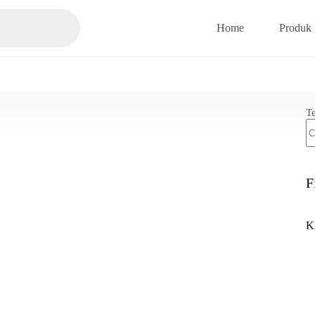
Home
Produk
T
F
K