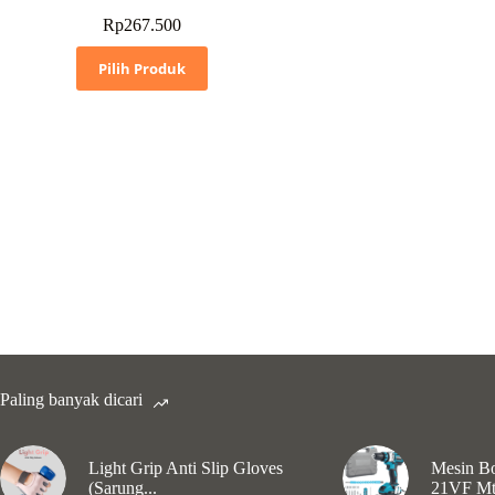
Rp
267.500
Pilih Produk
Paling banyak dicari
Light Grip Anti Slip Gloves
Mesin Bo
(Sarung...
21VF Mt