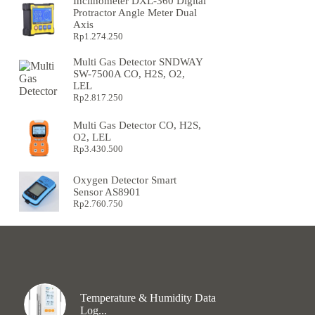
Inclinometer DXL-360 Digital
Protractor Angle Meter Dual
Axis
Rp
1.274.250
Multi Gas Detector SNDWAY
SW-7500A CO, H2S, O2,
LEL
Rp
2.817.250
Multi Gas Detector CO, H2S,
O2, LEL
Rp
3.430.500
Oxygen Detector Smart
Sensor AS8901
Rp
2.760.750
Temperature & Humidity Data
Log...