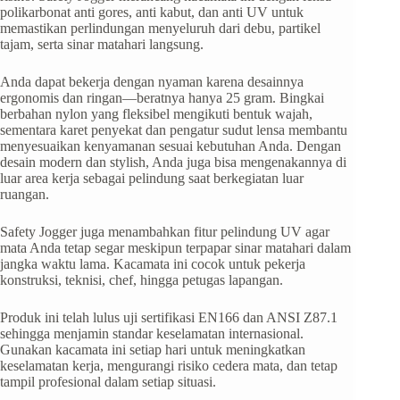
polikarbonat anti gores, anti kabut, dan anti UV untuk
memastikan perlindungan menyeluruh dari debu, partikel
tajam, serta sinar matahari langsung.
Anda dapat bekerja dengan nyaman karena desainnya
ergonomis dan ringan—beratnya hanya 25 gram. Bingkai
berbahan nylon yang fleksibel mengikuti bentuk wajah,
sementara karet penyekat dan pengatur sudut lensa membantu
menyesuaikan kenyamanan sesuai kebutuhan Anda. Dengan
desain modern dan stylish, Anda juga bisa mengenakannya di
luar area kerja sebagai pelindung saat berkegiatan luar
ruangan.
Safety Jogger juga menambahkan fitur pelindung UV agar
mata Anda tetap segar meskipun terpapar sinar matahari dalam
jangka waktu lama. Kacamata ini cocok untuk pekerja
konstruksi, teknisi, chef, hingga petugas lapangan.
Produk ini telah lulus uji sertifikasi EN166 dan ANSI Z87.1
sehingga menjamin standar keselamatan internasional.
Gunakan kacamata ini setiap hari untuk meningkatkan
keselamatan kerja, mengurangi risiko cedera mata, dan tetap
tampil profesional dalam setiap situasi.