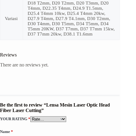
D18 T2mm, D20 T2mm, D20 T3mm, D20
T4mm, D22.35 T4mm, D24.9 T1.5mm,
D25.4 T4mm 10kw, D25.4 T4mm 20kw,
Variasi
D27.9 T4mm, D27.9 T4.1mm, D30 T2mm,
D30 T4mm, D30 T5mm, D34 T5mm, D34
T5mm 20KW, D37 T7mm, D37 T7mm 15kw,
D37 T7mm 20kw, D38.1 T1.6mm
Reviews
There are no reviews yet.
Be the first to review “Lensa Mesin Laser Optic Head
Fiber Laser Cutting”
YOUR RATING
*
Name
*