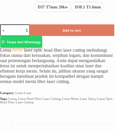
D37 T7mm 20kw
D38.1 T1.6mm
Add to cart
Tanya dari Whatsapp
Lensa
mesin
laser optic head fiber laser cutting melindungi
fokus utama dari kerusakan, serpihan logam, dan kontaminasi
saat pemotongan berlangsung. Anda dapat mengandalkan
lensa ini untuk mempertahankan kualitas sinar laser dan
efisiensi kerja mesin. Selain itu, pilihan ukuran yang sangat
beragam membuat produk ini kompatibel dengan hampir
semua model mesin fiber laser cutting.
Category:
Lensa Laser
Tags:
Lensa
,
Lensa Head Fiber Laser Cutting
,
Lensa Mesin Laser Optic
,
Lensa Optic
Head Fiber Laser Cutting