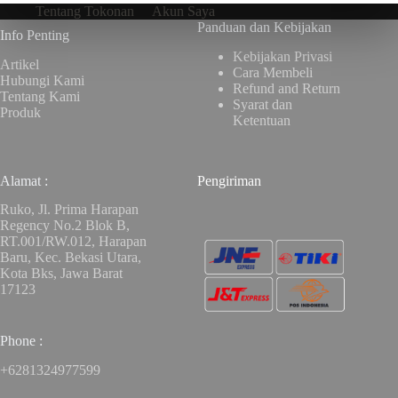
Tentang Tokonan
Akun Saya
Panduan dan Kebijakan
Info Penting
Kebijakan Privasi
Artikel
Cara Membeli
Hubungi Kami
Refund and Return
Tentang Kami
Syarat dan
Produk
Ketentuan
Alamat :
Pengiriman
Ruko, Jl. Prima Harapan
Regency No.2 Blok B,
RT.001/RW.012, Harapan
Baru, Kec. Bekasi Utara,
Kota Bks, Jawa Barat
17123
Phone :
+6281324977599