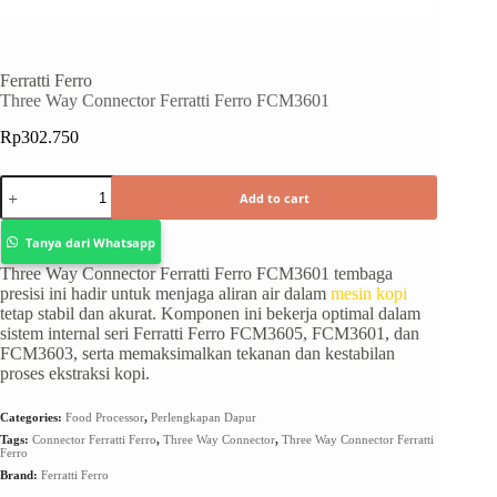
Ferratti Ferro
Three Way Connector Ferratti Ferro FCM3601
Rp
302.750
Add to cart
Tanya dari Whatsapp
Three Way Connector Ferratti Ferro FCM3601 tembaga
presisi ini hadir untuk menjaga aliran air dalam
mesin kopi
tetap stabil dan akurat. Komponen ini bekerja optimal dalam
sistem internal seri Ferratti Ferro FCM3605, FCM3601, dan
FCM3603, serta memaksimalkan tekanan dan kestabilan
proses ekstraksi kopi.
Categories:
Food Processor
,
Perlengkapan Dapur
Tags:
Connector Ferratti Ferro
,
Three Way Connector
,
Three Way Connector Ferratti
Ferro
Brand:
Ferratti Ferro