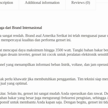
scription
Additional information
Reviews (0)
ga dari Brand Internasional
ra sangat rendah. Brand asal Amerika Serikat ini telah menguasai pasar 
 mempercayai kualitas dan performa genset ini.
pat mencapai daya maksimum hingga 3500 watt. Tangki bahan bakar be
n desain inverter, genset ini cocok untuk peralatan elektronik sensitif
panel yang menampilkan informasi beban listrik, voltase, dan jam oper
ak perlu khawatir jika membutuhkan penggantian. Tim teknisi siap m
ual yang optimal.
tar. Selain itu, genset ini sangat mudah Anda operasikan dan rawat. D
ahan bakar yang besar juga mengurangi frekuensi pengisian, sehingga 
nsif untuk membantu Anda kapan saja. Dengan begitu, genset ini tidak