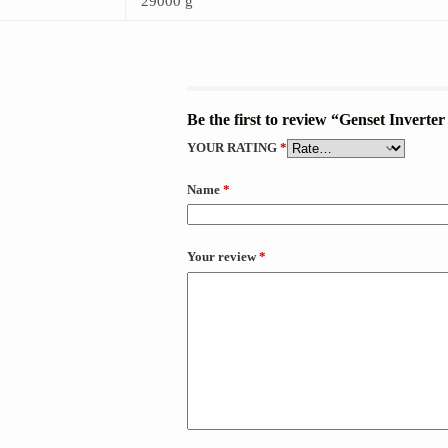
29000 g
Be the first to review “Genset Invert
YOUR RATING
*
Name
*
Your review
*