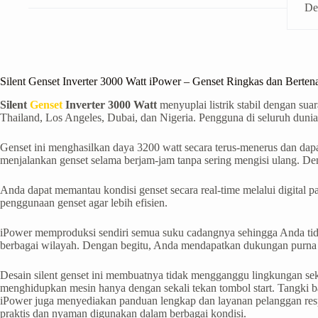
De
Silent Genset Inverter 3000 Watt iPower – Genset Ringkas dan Bertena
Silent
Genset
Inverter 3000 Watt
menyuplai listrik stabil dengan sua
Thailand, Los Angeles, Dubai, dan Nigeria. Pengguna di seluruh dunia
Genset ini menghasilkan daya 3200 watt secara terus-menerus dan da
menjalankan genset selama berjam-jam tanpa sering mengisi ulang. Denga
Anda dapat memantau kondisi genset secara real-time melalui digital 
penggunaan genset agar lebih efisien.
iPower memproduksi sendiri semua suku cadangnya sehingga Anda tid
berbagai wilayah. Dengan begitu, Anda mendapatkan dukungan purna j
Desain silent genset ini membuatnya tidak mengganggu lingkungan seki
menghidupkan mesin hanya dengan sekali tekan tombol start. Tangki b
iPower juga menyediakan panduan lengkap dan layanan pelanggan respo
praktis dan nyaman digunakan dalam berbagai kondisi.