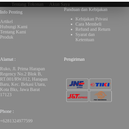
Tentang Tokonan
Akun Saya
Panduan dan Kebijakan
Info Penting
Kebijakan Privasi
Artikel
Cara Membeli
Hubungi Kami
Refund and Return
Tentang Kami
Syarat dan
Produk
Ketentuan
Alamat :
Pengiriman
Ruko, Jl. Prima Harapan
Regency No.2 Blok B,
RT.001/RW.012, Harapan
Baru, Kec. Bekasi Utara,
Kota Bks, Jawa Barat
17123
Phone :
+6281324977599