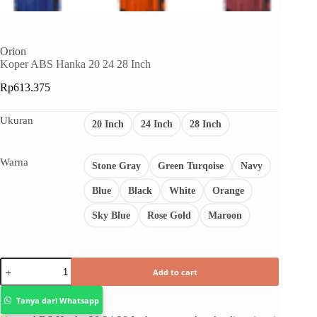
Orion
Koper ABS Hanka 20 24 28 Inch
Rp
613.375
Ukuran
20 Inch
24 Inch
28 Inch
Warna
Stone Gray
Green Turqoise
Navy
Blue
Black
White
Orange
Sky Blue
Rose Gold
Maroon
Add to cart
Tanya dari Whatsapp