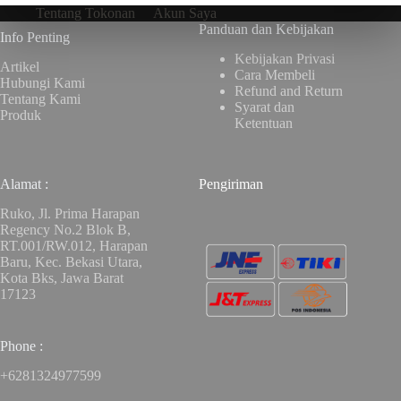
Tentang Tokonan
Akun Saya
Panduan dan Kebijakan
Info Penting
Kebijakan Privasi
Artikel
Cara Membeli
Hubungi Kami
Refund and Return
Tentang Kami
Syarat dan
Produk
Ketentuan
Alamat :
Pengiriman
Ruko, Jl. Prima Harapan
Regency No.2 Blok B,
RT.001/RW.012, Harapan
Baru, Kec. Bekasi Utara,
Kota Bks, Jawa Barat
17123
Phone :
+6281324977599