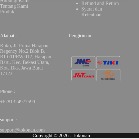
Hubungi Kami
Refund and Return
Tentang Kami
Syarat dan
Produk
Ketentuan
Alamat :
Pengiriman
Ruko, Jl. Prima Harapan
Regency No.2 Blok B,
RT.001/RW.012, Harapan
Baru, Kec. Bekasi Utara,
Kota Bks, Jawa Barat
17123
Phone :
+6281324977599
support :
support@tokonan.com
Copyright © 2026 - Tokonan