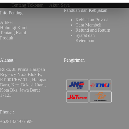
Tentang Tokonan
Akun Saya
Panduan dan Kebijakan
Info Penting
Kebijakan Privasi
Artikel
Cara Membeli
Hubungi Kami
Refund and Return
Tentang Kami
Syarat dan
Produk
Ketentuan
Alamat :
Pengiriman
Ruko, Jl. Prima Harapan
Regency No.2 Blok B,
RT.001/RW.012, Harapan
Baru, Kec. Bekasi Utara,
Kota Bks, Jawa Barat
17123
Phone :
+6281324977599