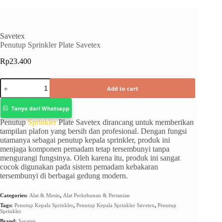
Savetex
Penutup Sprinkler Plate Savetex
Rp
23.400
Add to cart
Tanya dari Whatsapp
Penutup
Sprinkler
Plate Savetex dirancang untuk memberikan
tampilan plafon yang bersih dan profesional. Dengan fungsi
utamanya sebagai penutup kepala sprinkler, produk ini
menjaga komponen pemadam tetap tersembunyi tanpa
mengurangi fungsinya. Oleh karena itu, produk ini sangat
cocok digunakan pada sistem pemadam kebakaran
tersembunyi di berbagai gedung modern.
Categories:
Alat & Mesin
,
Alat Perkebunan & Pertanian
Tags:
Penutup Kepala Sprinkler
,
Penutup Kepala Sprinkler Savetex
,
Penutup
Sprinkler
Brand:
Savetex