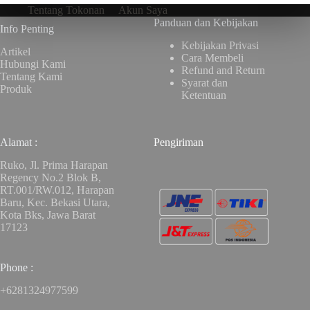
Tentang Tokonan
Akun Saya
Panduan dan Kebijakan
Info Penting
Kebijakan Privasi
Artikel
Cara Membeli
Hubungi Kami
Refund and Return
Tentang Kami
Syarat dan
Produk
Ketentuan
Alamat :
Pengiriman
Ruko, Jl. Prima Harapan
Regency No.2 Blok B,
RT.001/RW.012, Harapan
Baru, Kec. Bekasi Utara,
Kota Bks, Jawa Barat
17123
Phone :
+6281324977599