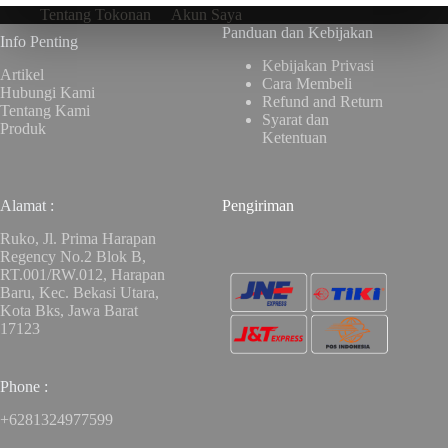
Tentang Tokonan
Akun Saya
Panduan dan Kebijakan
Info Penting
Kebijakan Privasi
Artikel
Cara Membeli
Hubungi Kami
Refund and Return
Tentang Kami
Syarat dan
Produk
Ketentuan
Alamat :
Pengiriman
Ruko, Jl. Prima Harapan
Regency No.2 Blok B,
RT.001/RW.012, Harapan
Baru, Kec. Bekasi Utara,
Kota Bks, Jawa Barat
17123
Phone :
+6281324977599