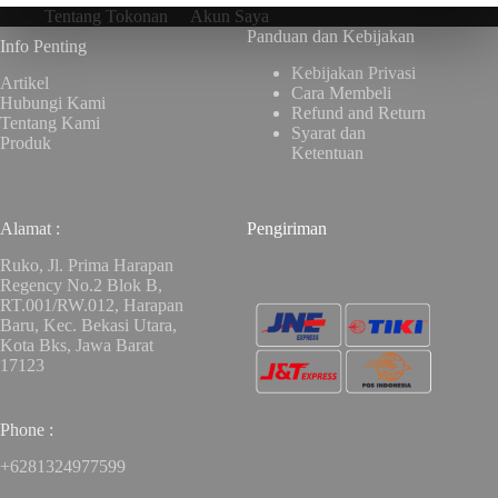
Tentang Tokonan
Akun Saya
Panduan dan Kebijakan
Info Penting
Kebijakan Privasi
Artikel
Cara Membeli
Hubungi Kami
Refund and Return
Tentang Kami
Syarat dan
Produk
Ketentuan
Alamat :
Pengiriman
Ruko, Jl. Prima Harapan
Regency No.2 Blok B,
RT.001/RW.012, Harapan
Baru, Kec. Bekasi Utara,
Kota Bks, Jawa Barat
17123
Phone :
+6281324977599