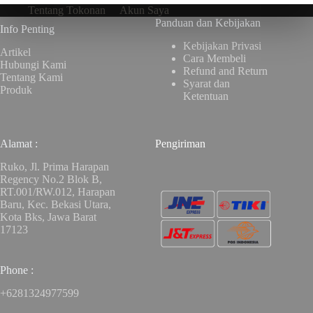
Tentang Tokonan
Akun Saya
Panduan dan Kebijakan
Info Penting
Kebijakan Privasi
Artikel
Cara Membeli
Hubungi Kami
Refund and Return
Tentang Kami
Syarat dan
Produk
Ketentuan
Alamat :
Pengiriman
Ruko, Jl. Prima Harapan
Regency No.2 Blok B,
RT.001/RW.012, Harapan
Baru, Kec. Bekasi Utara,
Kota Bks, Jawa Barat
17123
Phone :
+6281324977599