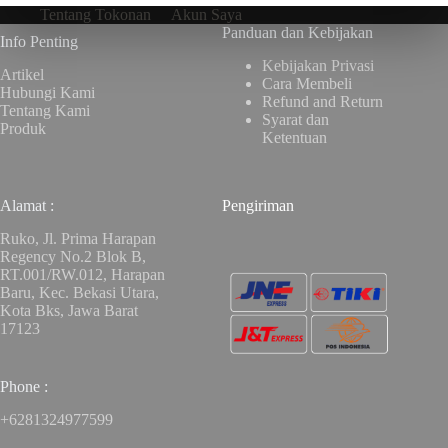
Tentang Tokonan
Akun Saya
Panduan dan Kebijakan
Info Penting
Kebijakan Privasi
Artikel
Cara Membeli
Hubungi Kami
Refund and Return
Tentang Kami
Syarat dan
Produk
Ketentuan
Alamat :
Pengiriman
Ruko, Jl. Prima Harapan
Regency No.2 Blok B,
RT.001/RW.012, Harapan
Baru, Kec. Bekasi Utara,
Kota Bks, Jawa Barat
17123
Phone :
+6281324977599