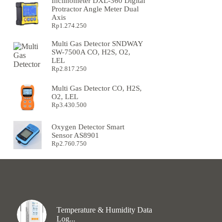
Inclinometer DXL-360 Digital
Protractor Angle Meter Dual
Axis
Rp
1.274.250
Multi Gas Detector SNDWAY
SW-7500A CO, H2S, O2,
LEL
Rp
2.817.250
Multi Gas Detector CO, H2S,
O2, LEL
Rp
3.430.500
Oxygen Detector Smart
Sensor AS8901
Rp
2.760.750
Temperature & Humidity Data
Log...