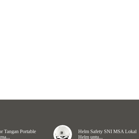
r Tangan Portable
Helm Safety SNI MSA Lokal
ma...
Helm untu...