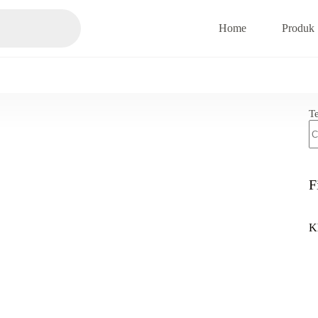
Home
Produk
T
F
K