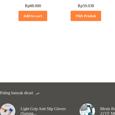
Rp
88.000
Rp
59.038
Add to cart
Pilih Produk
Paling banyak dicari
Light Grip Anti Slip Gloves
Mesin Bo
(Sarung...
21VF Mt