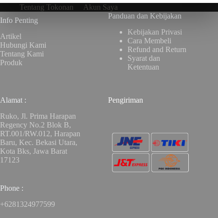
Tentang Tokonan
Akun Saya
Panduan dan Kebijakan
Info Penting
Kebijakan Privasi
Artikel
Cara Membeli
Hubungi Kami
Refund and Return
Tentang Kami
Syarat dan
Produk
Ketentuan
Alamat :
Pengiriman
Ruko, Jl. Prima Harapan
Regency No.2 Blok B,
RT.001/RW.012, Harapan
Baru, Kec. Bekasi Utara,
Kota Bks, Jawa Barat
17123
Phone :
+6281324977599