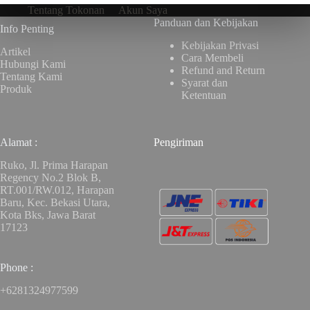
Tentang Tokonan
Akun Saya
Panduan dan Kebijakan
Info Penting
Kebijakan Privasi
Artikel
Cara Membeli
Hubungi Kami
Refund and Return
Tentang Kami
Syarat dan
Produk
Ketentuan
Alamat :
Pengiriman
Ruko, Jl. Prima Harapan
Regency No.2 Blok B,
RT.001/RW.012, Harapan
Baru, Kec. Bekasi Utara,
Kota Bks, Jawa Barat
17123
Phone :
+6281324977599