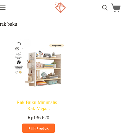
rak buku
Rak Buku Minimalis –
Rak Meja...
Rp
136.620
Pilih Produk