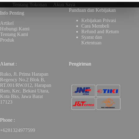
Tentang Tokonan
Akun Saya
Panduan dan Kebijakan
Info Penting
Kebijakan Privasi
Artikel
Cara Membeli
Hubungi Kami
Refund and Return
Tentang Kami
Syarat dan
Produk
Ketentuan
Alamat :
Pengiriman
Ruko, Jl. Prima Harapan
Regency No.2 Blok B,
RT.001/RW.012, Harapan
Baru, Kec. Bekasi Utara,
Kota Bks, Jawa Barat
17123
Phone :
+6281324977599