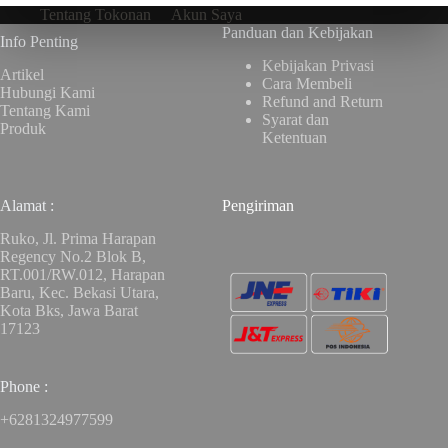
Tentang Tokonan
Akun Saya
Panduan dan Kebijakan
Info Penting
Kebijakan Privasi
Artikel
Cara Membeli
Hubungi Kami
Refund and Return
Tentang Kami
Syarat dan
Produk
Ketentuan
Alamat :
Pengiriman
Ruko, Jl. Prima Harapan
Regency No.2 Blok B,
RT.001/RW.012, Harapan
Baru, Kec. Bekasi Utara,
Kota Bks, Jawa Barat
17123
Phone :
+6281324977599