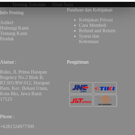
Tentang Tokonan
Akun Saya
Panduan dan Kebijakan
Info Penting
Kebijakan Privasi
Artikel
Cara Membeli
Hubungi Kami
Refund and Return
Tentang Kami
Syarat dan
Produk
Ketentuan
Alamat :
Pengiriman
Ruko, Jl. Prima Harapan
Regency No.2 Blok B,
RT.001/RW.012, Harapan
Baru, Kec. Bekasi Utara,
Kota Bks, Jawa Barat
17123
Phone :
+6281324977599