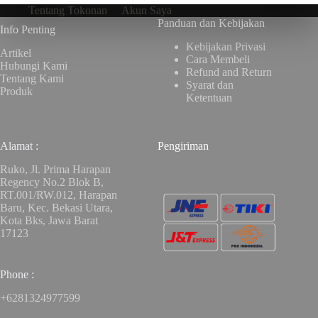
Tentang Tokonan
Akun Saya
Panduan dan Kebijakan
Info Penting
Kebijakan Privasi
Artikel
Cara Membeli
Hubungi Kami
Refund and Return
Tentang Kami
Syarat dan
Produk
Ketentuan
Alamat :
Pengiriman
Ruko, Jl. Prima Harapan
Regency No.2 Blok B,
RT.001/RW.012, Harapan
Baru, Kec. Bekasi Utara,
Kota Bks, Jawa Barat
17123
Phone :
+6281324977599