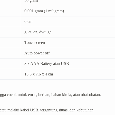
50 gram
0.001 gram (1 miligram)
6 cm
g, ct, oz, dwt, gn
Touchscreen
Auto power off
3 x AAA Battery atau USB
13.5 x 7.6 x 4 cm
ga cocok untuk emas, berlian, bahan kimia, atau obat-obatan.
tau melalui kabel USB, tergantung situasi dan kebutuhan.