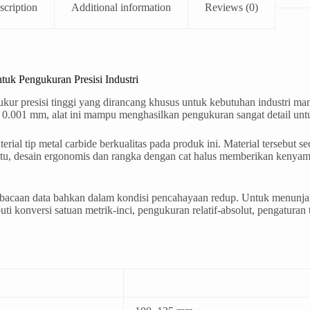
scription
Additional information
Reviews (0)
uk Pengukuran Presisi Industri
r presisi tinggi yang dirancang khusus untuk kebutuhan industri man
0.001 mm, alat ini mampu menghasilkan pengukuran sangat detail untu
rial tip metal carbide berkualitas pada produk ini. Material tersebut 
 itu, desain ergonomis dan rangka dengan cat halus memberikan kenya
aan data bahkan dalam kondisi pencahayaan redup. Untuk menunjang 
iputi konversi satuan metrik-inci, pengukuran relatif-absolut, pengatura