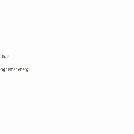
litas
enghemat energi