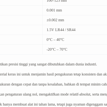
100–125 mm
0.001 mm
±0.002 mm
1.5V LR44 / SR44
0°C – 40°C
-20°C – 70°C
kan presisi tinggi yang sangat dibutuhkan dalam dunia industri.
rial keras ini untuk menjamin hasil pengukuran tetap konsisten dan ak
kuran dengan cepat dan tanpa kesalahan, bahkan di tempat minim cah
pengaturan ulang nol, mengaktifkan mode relatif-absolut, serta meng
ak hanya membuat alat ini tahan lama, tetapi juga nyaman digenggam sa