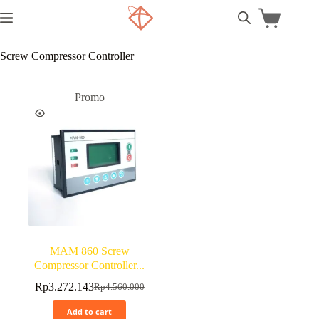
Screw Compressor Controller
Promo
MAM 860 Screw
Compressor Controller...
Rp
3.272.143
Rp
4.560.000
Add to cart