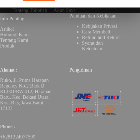
Tentang Tokonan
Akun Saya
Panduan dan Kebijakan
Info Penting
Kebijakan Privasi
Artikel
Cara Membeli
Hubungi Kami
Refund and Return
Tentang Kami
Syarat dan
Produk
Ketentuan
Alamat :
Pengiriman
Ruko, Jl. Prima Harapan
Regency No.2 Blok B,
RT.001/RW.012, Harapan
Baru, Kec. Bekasi Utara,
Kota Bks, Jawa Barat
17123
Phone :
+6281324977599