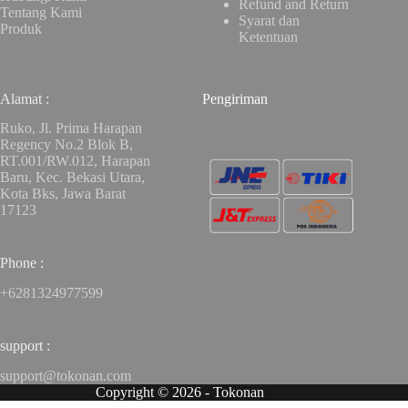
Refund and Return
Tentang Kami
Syarat dan
Produk
Ketentuan
Alamat :
Pengiriman
Ruko, Jl. Prima Harapan
Regency No.2 Blok B,
RT.001/RW.012, Harapan
Baru, Kec. Bekasi Utara,
Kota Bks, Jawa Barat
17123
Phone :
+6281324977599
support :
support@tokonan.com
Copyright © 2026 - Tokonan