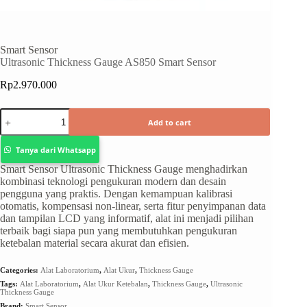
Smart Sensor
Ultrasonic Thickness Gauge AS850 Smart Sensor
Rp
2.970.000
Add to cart
Tanya dari Whatsapp
Smart Sensor Ultrasonic Thickness Gauge menghadirkan
kombinasi teknologi pengukuran modern dan desain
pengguna yang praktis. Dengan kemampuan kalibrasi
otomatis, kompensasi non-linear, serta fitur penyimpanan data
dan tampilan LCD yang informatif, alat ini menjadi pilihan
terbaik bagi siapa pun yang membutuhkan pengukuran
ketebalan material secara akurat dan efisien.
Categories:
Alat Laboratorium
,
Alat Ukur
,
Thickness Gauge
Tags:
Alat Laboratorium
,
Alat Ukur Ketebalan
,
Thickness Gauge
,
Ultrasonic
Thickness Gauge
Brand:
Smart Sensor