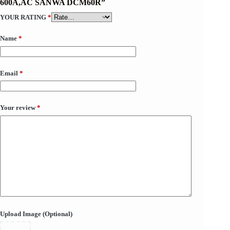
600A,AC SANWA DCM60R”
YOUR RATING
*
Name
*
Email
*
Your review
*
Upload Image (Optional)