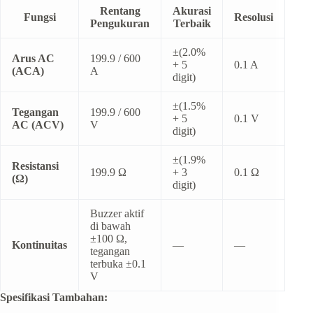
Rentang
Akurasi
Fungsi
Resolusi
Pengukuran
Terbaik
±(2.0%
Arus AC
199.9 / 600
+ 5
0.1 A
(ACA)
A
digit)
±(1.5%
Tegangan
199.9 / 600
+ 5
0.1 V
AC (ACV)
V
digit)
±(1.9%
Resistansi
199.9 Ω
+ 3
0.1 Ω
(Ω)
digit)
Buzzer aktif
di bawah
±100 Ω,
Kontinuitas
—
—
tegangan
terbuka ±0.1
V
Spesifikasi Tambahan: