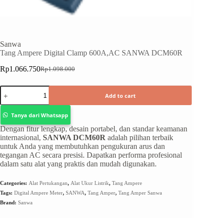
Sanwa
Tang Ampere Digital Clamp 600A,AC SANWA DCM60R
Rp
1.066.750
Rp
1.098.000
Add to cart
Tanya dari Whatsapp
Dengan fitur lengkap, desain portabel, dan standar keamanan
internasional,
SANWA DCM60R
adalah pilihan terbaik
untuk Anda yang membutuhkan pengukuran arus dan
tegangan AC secara presisi. Dapatkan performa profesional
dalam satu alat yang praktis dan mudah digunakan.
Categories:
Alat Pertukangan
,
Alat Ukur Listrik
,
Tang Ampere
Tags:
Digital Ampere Meter
,
SANWA
,
Tang Amper
,
Tang Amper Sanwa
Brand:
Sanwa