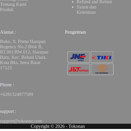
Refund and Return
Tentang Kami
Syarat dan
Produk
Ketentuan
Alamat :
Pengiriman
Ruko, Jl. Prima Harapan
Regency No.2 Blok B,
RT.001/RW.012, Harapan
Baru, Kec. Bekasi Utara,
Kota Bks, Jawa Barat
17123
Phone :
+6281324977599
support :
support@tokonan.com
Copyright © 2026 - Tokonan