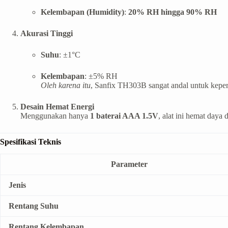
Kelembapan (Humidity)
:
20% RH hingga 90% RH
Akurasi Tinggi
Suhu
: ±1°C
Kelembapan
: ±5% RH
Oleh karena itu
, Sanfix TH303B sangat andal untuk kepe
Desain Hemat Energi
Menggunakan hanya
1 baterai AAA 1.5V
, alat ini hemat daya
Spesifikasi Teknis
Parameter
Jenis
Rentang Suhu
Rentang Kelembapan