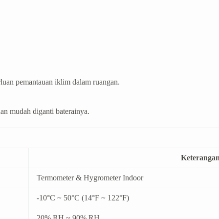
rluan pemantauan iklim dalam ruangan.
 dan mudah diganti baterainya.
Keteranga
Termometer & Hygrometer Indoor
-10°C ~ 50°C (14°F ~ 122°F)
20% RH ~ 90% RH