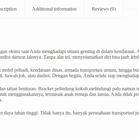
scription
Additional information
Reviews (0)
 ekstra saat Anda menghadapi situasi genting di dalam kendaraan. A
ndisi darurat lainnya. Tanpa alat ini, menyelamatkan diri bisa jauh lebih
ri mobil pribadi, kendaraan dinas, armada transportasi umum, hingga b
l, bawah jok, atau dasbor. Dengan begitu, Anda selalu siap menghadap
 dan tahan benturan. Bracket pelindung kokoh melindungi palu namun
ntuk menggunakannya, termasuk anak remaja dan lansia. Anda tidak pe
a.
an daya tahan tinggi. Tidak hanya itu, banyak perusahaan transportasi