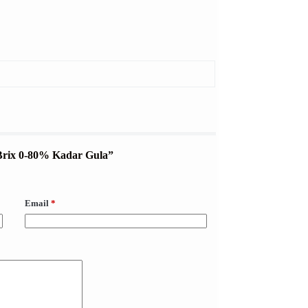
r Brix 0-80% Kadar Gula”
Email
*